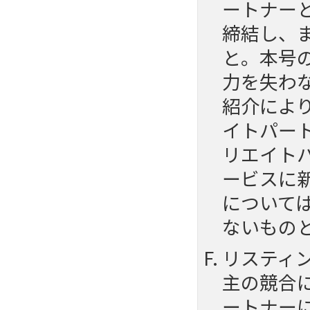
ートナー
締結し、
と。本号
力を失わ
紹介によ
イトパー
リエイト
ービスに
について
ないもの
リスティ
主の競合
ートナー