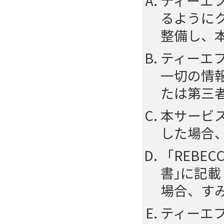
ティーエ
るように
整備し、
ティーエ
一切の情
たは第三
本サービ
した場合
「REBE
書｣に記
場合、す
ティーエ