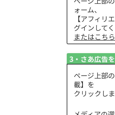
ページ上部
ォーム、
【アフィリ
グインしてく
またはこち
3・さあ広告
ページ上部
載】を
クリックしま
メディアの選