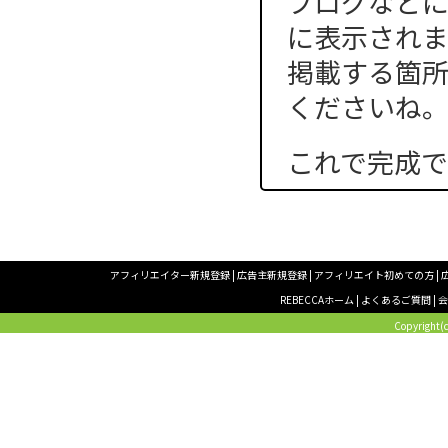
ブログなど
に表示されま
掲載する箇
くださいね
これで完成
アフィリエイター新規登録
|
広告主新規登録
|
アフィリエイト初めての方
|
REBECCAホーム
|
よくあるご質問
|
Copyright(c