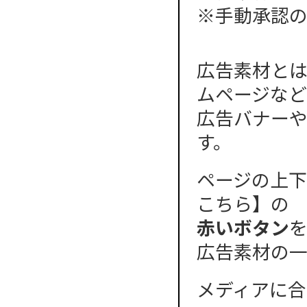
※手動承認
広告素材と
ムページなど
広告バナー
す。
ページの上
こちら】の
赤いボタン
広告素材の一
メディアに合