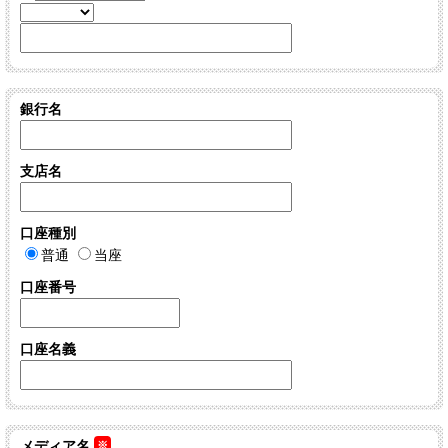
銀行名
支店名
口座種別
普通
当座
口座番号
口座名義
メディア名
※