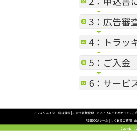
2：申込書
3：広告審
4：トラッ
5：ご入金
6：サービ
アフィリエイター新規登録
|
広告主新規登録
|
アフィリエイト初めての方
|
REBECCAホーム
|
よくあるご質問
|
Copyright(c