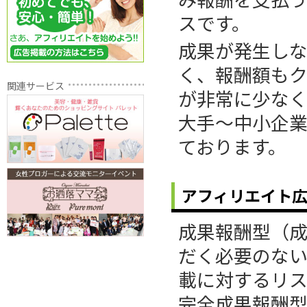
スです。
成果が発生し
く、報酬額も
関連サービス
が非常に少な
大手～中小企
ております。
アフィリエイト
成果報酬型（
だく必要のな
載に対するリ
完全成果報酬型